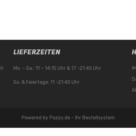
LIEFERZEITEN
H
ch
Mo. – Sa.: 11 – 14:15 Uhr & 17 -21:45 Uhr
I
D
So. & Feiertage: 11 -21:45 Uhr
A
Powered by
Pazzy.de - Ihr Bestellsystem