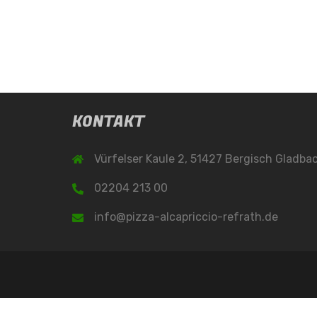
KONTAKT
Vürfelser Kaule 2, 51427 Bergisch Gladba
02204 213 00
info@pizza-alcapriccio-refrath.de