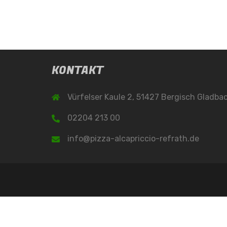
KONTAKT
Vürfelser Kaule 2, 51427 Bergisch Gladba
02204 213 00
info@pizza-alcapriccio-refrath.de