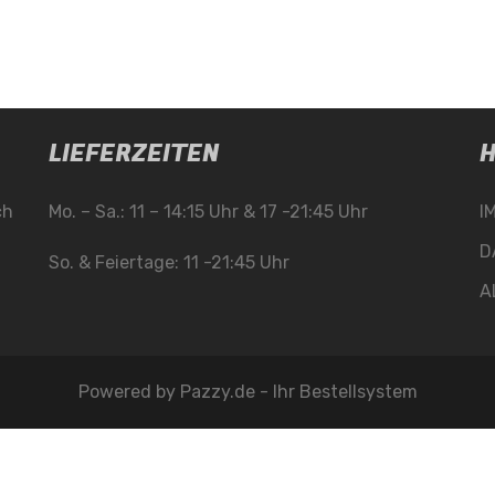
LIEFERZEITEN
H
ch
Mo. – Sa.: 11 – 14:15 Uhr & 17 -21:45 Uhr
I
D
So. & Feiertage: 11 -21:45 Uhr
A
Powered by
Pazzy.de - Ihr Bestellsystem