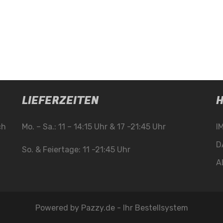
LIEFERZEITEN
H
ch
Mo. – Sa.: 11 – 14:15 Uhr & 17 -21:45 Uhr
I
D
So. & Feiertage: 11 -21:45 Uhr
A
Powered by
Pazzy.de - Ihr Bestellsystem