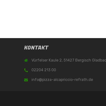
KONTAKT
Vürfelser Kaule 2, 51427 Bergisch Gladba
02204 213 00
info@pizza-alcapriccio-refrath.de