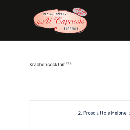
Skip
to
content
H,1,2
Krabbencocktail
Post
2. Prosciutto e Melone
navigation