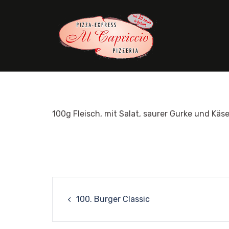
Skip
to
content
100g Fleisch, mit Salat, saurer Gurke und Käs
Post
100. Burger Classic
navigation