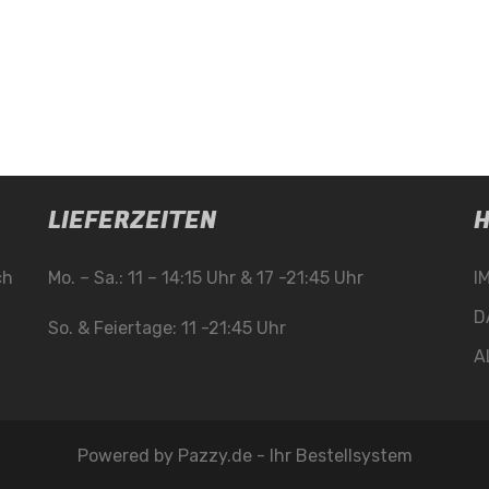
LIEFERZEITEN
H
ch
Mo. – Sa.: 11 – 14:15 Uhr & 17 -21:45 Uhr
I
D
So. & Feiertage: 11 -21:45 Uhr
A
Powered by
Pazzy.de - Ihr Bestellsystem