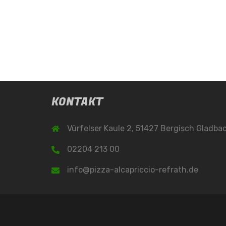
KONTAKT
Vürfelser Kaule 2, 51427 Bergisch Gladba
02204 213 00
info@pizza-alcapriccio-refrath.de