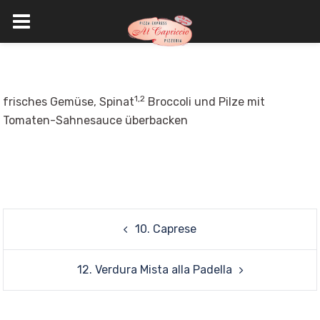
Skip
to
content
1,2
frisches Gemüse, Spinat
Broccoli und Pilze mit
Tomaten-Sahnesauce überbacken
Post
10. Caprese
navigation
12. Verdura Mista alla Padella