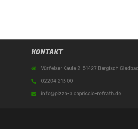
KONTAKT
Vürfelser Kaule 2, 51427 Bergisch Gladba
02204 213 00
info@pizza-alcapriccio-refrath.de