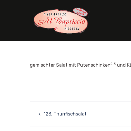
Skip
to
content
2,3
gemischter Salat mit Putenschinken
und K
Post
123. Thunfischsalat
navigation