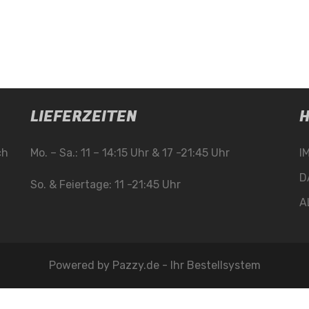
LIEFERZEITEN
H
ch
Mo. – Sa.: 11 – 14:15 Uhr & 17 -21:45 Uhr
I
D
So. & Feiertage: 11 -21:45 Uhr
A
Powered by
Pazzy.de - Ihr Bestellsystem