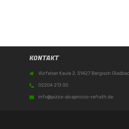
KONTAKT
Vürfelser Kaule 2, 51427 Bergisch Gladba
02204 213 00
info@pizza-alcapriccio-refrath.de