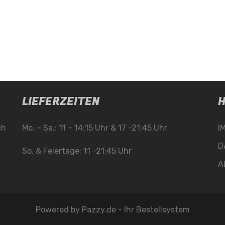
LIEFERZEITEN
H
ch
Mo. – Sa.: 11 – 14:15 Uhr & 17 -21:45 Uhr
I
D
So. & Feiertage: 11 -21:45 Uhr
A
Powered by
Pazzy.de - Ihr Bestellsystem