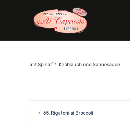
Skip
to
content
1,2
mit Spinat
, Knoblauch und Sahnesauce
Post
65. Rigatoni ai Broccoli
navigation