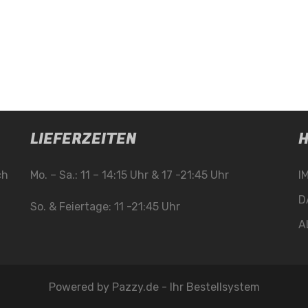
LIEFERZEITEN
H
ch
Mo. – Sa.: 11 – 14:15 Uhr & 17 -21:45 Uhr
I
D
So. & Feiertage: 11 -21:45 Uhr
A
Powered by
Pazzy.de - Ihr Bestellsystem