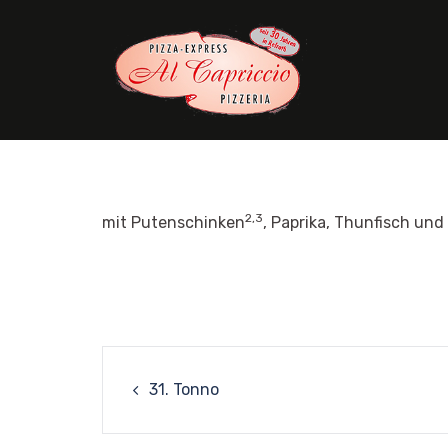
Skip
to
content
2,3
mit Putenschinken
, Paprika, Thunfisch un
Post
31. Tonno
navigation