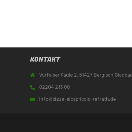
KONTAKT
Vürfelser Kaule 2, 51427 Bergisch Gladba
02204 213 00
info@pizza-alcapriccio-refrath.de