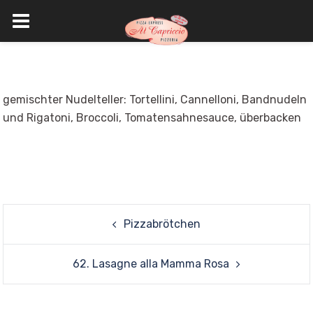
Skip
to
content
gemischter Nudelteller: Tortellini, Cannelloni, Bandnudeln
und Rigatoni, Broccoli, Tomatensahnesauce, überbacken
Post
Pizzabrötchen
navigation
62. Lasagne alla Mamma Rosa