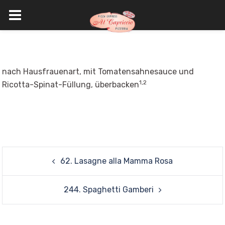
Skip
to
content
nach Hausfrauenart, mit Tomatensahnesauce und
1,2
Ricotta-Spinat-Füllung, überbacken
Post
62. Lasagne alla Mamma Rosa
navigation
244. Spaghetti Gamberi