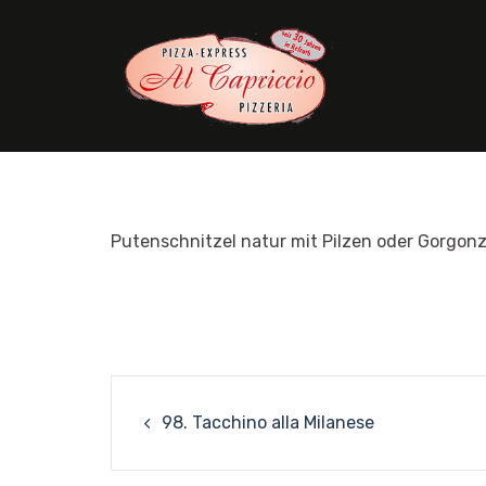
Skip
to
content
Putenschnitzel natur mit Pilzen oder Gorgon
Post
98. Tacchino alla Milanese
navigation