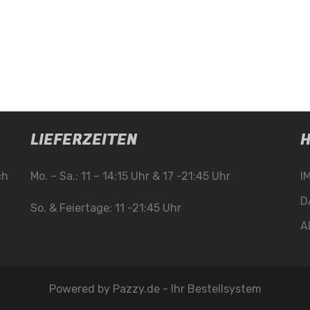
LIEFERZEITEN
H
ch
Mo. – Sa.: 11 – 14:15 Uhr & 17 -21:45 Uhr
I
D
So. & Feiertage: 11 -21:45 Uhr
A
Powered by
Pazzy.de - Ihr Bestellsystem