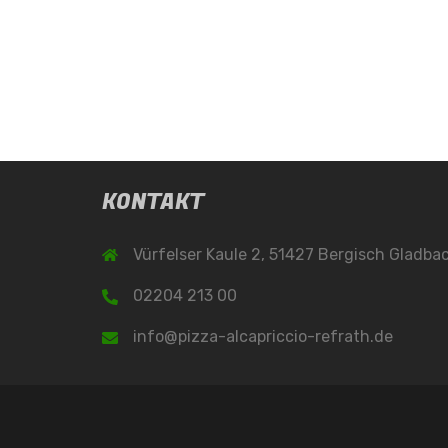
KONTAKT
Vürfelser Kaule 2, 51427 Bergisch Gladba
02204 213 00
info@pizza-alcapriccio-refrath.de