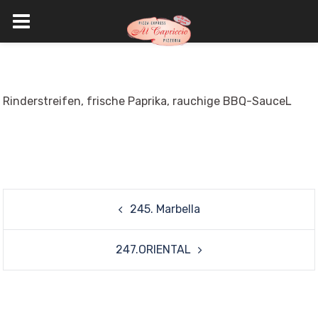
Skip
to
content
Rinderstreifen, frische Paprika, rauchige BBQ-SauceL
Post
245. Marbella
navigation
247.ORIENTAL