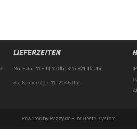
LIEFERZEITEN
H
ch
Mo. – Sa.: 11 – 14:15 Uhr & 17 -21:45 Uhr
I
D
So. & Feiertage: 11 -21:45 Uhr
A
Powered by
Pazzy.de - Ihr Bestellsystem