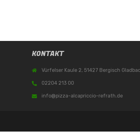
KONTAKT
Vürfelser Kaule 2, 51427 Bergisch Gladba
02204 213 00
info@pizza-alcapriccio-refrath.de