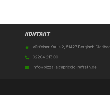
KONTAKT
Vürfelser Kaule 2, 51427 Bergisch Gladba
02204 213 00
info@pizza-alcapriccio-refrath.de