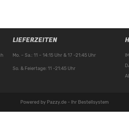
LIEFERZEITEN
H
ch
Mo. – Sa.: 11 – 14:15 Uhr & 17 -21:45 Uhr
I
D
So. & Feiertage: 11 -21:45 Uhr
A
Powered by
Pazzy.de - Ihr Bestellsystem