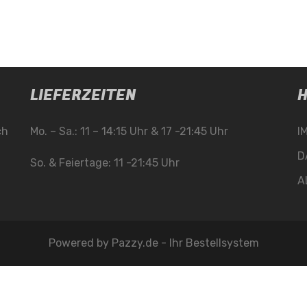
LIEFERZEITEN
H
ch
Mo. – Sa.: 11 – 14:15 Uhr & 17 -21:45 Uhr
I
D
So. & Feiertage: 11 -21:45 Uhr
A
Powered by
Pazzy.de - Ihr Bestellsystem