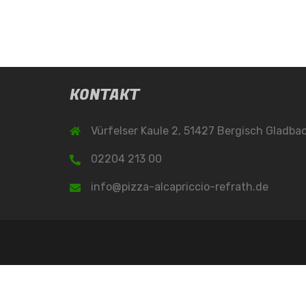
KONTAKT
Vürfelser Kaule 2, 51427 Bergisch Gladba
02204 213 00
info@pizza-alcapriccio-refrath.de