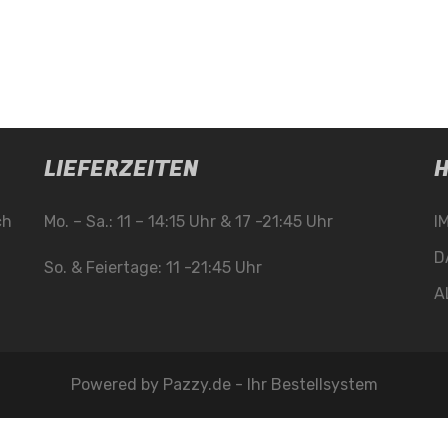
LIEFERZEITEN
H
ch
Mo. – Sa.: 11 – 14:15 Uhr & 17 -21:45 Uhr
I
D
So. & Feiertage: 11 -21:45 Uhr
A
Powered by
Pazzy.de - Ihr Bestellsystem