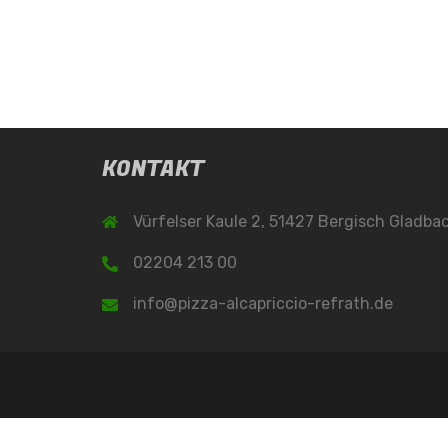
KONTAKT
Vürfelser Kaule 2, 51427 Bergisch Gladba
02204 213 00
info@pizza-alcapriccio-refrath.de