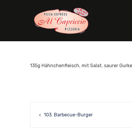
Skip
to
content
135g Hähnchenfleisch, mit Salat, saurer Gurk
Post
103. Barbecue-Burger
navigation