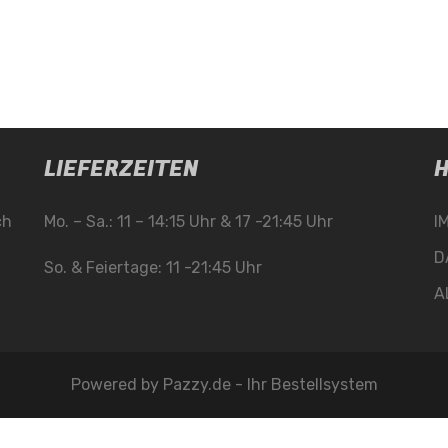
LIEFERZEITEN
H
ch
Mo. – Sa.: 11 – 14:15 Uhr & 17 -21:45 Uhr
I
D
So. & Feiertage: 11 -21:45 Uhr
A
Powered by
Pazzy.de - Ihr Bestellsystem