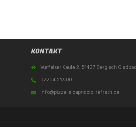
KONTAKT
Vürfelser Kaule 2, 51427 Bergisch Gladba
02204 213 00
info@pizza-alcapriccio-refrath.de