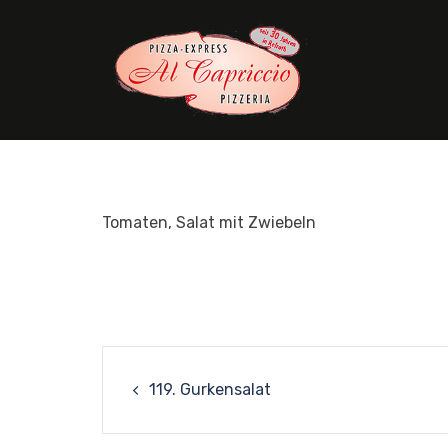
Skip
to
content
Tomaten, Salat mit Zwiebeln
Post
119. Gurkensalat
navigation