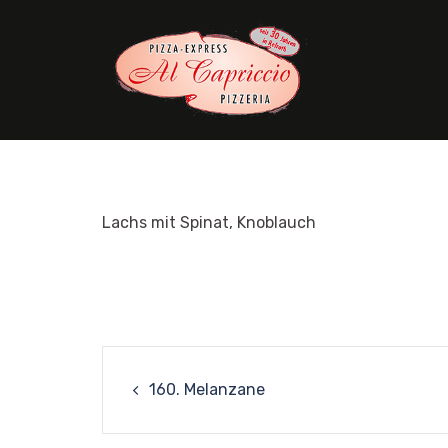
Skip
to
content
Lachs mit Spinat, Knoblauch
Post
160. Melanzane
navigation