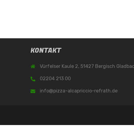
KONTAKT
Vürfelser Kaule 2, 51427 Bergisch Gladba
02204 213 00
info@pizza-alcapriccio-refrath.de