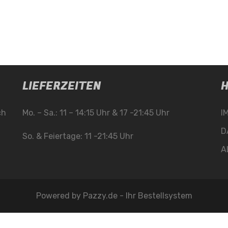
LIEFERZEITEN
H
ch
Mo. – Sa.: 11 – 14:15 Uhr & 17 -21:45 Uhr
I
D
So. & Feiertage: 11 -21:45 Uhr
A
Powered by
Pazzy.de - Ihr Bestellsystem