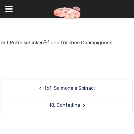
Skip
to
content
2,3
mit Putenschinken
und frischen Champignons
Post
161. Salmone e Spinaci
navigation
18. Contadina